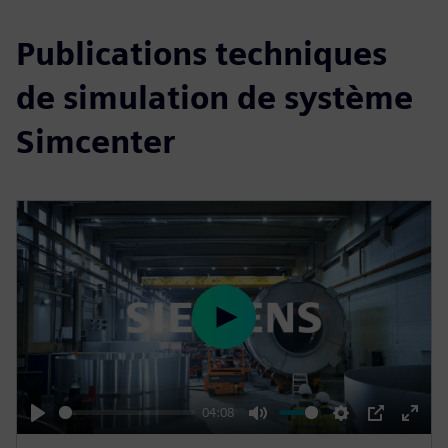
Publications techniques
de simulation de système
Simcenter
P
l
a
y
04:08
P
M
S
P
E