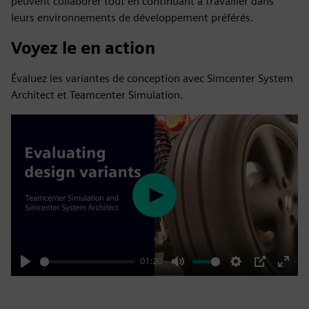
peuvent collaborer tout en continuant à travailler dans
leurs environnements de développement préférés.
Voyez le en action
Évaluez les variantes de conception avec Simcenter System
Architect et Teamcenter Simulation.
Play
01:20
Play
Mute
Settings
PIP
Enter
fulls