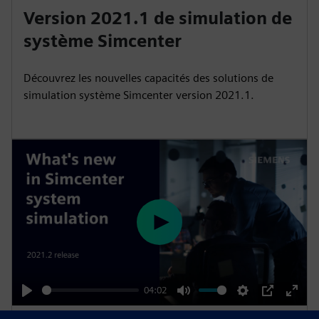
l
u
e
I
n
Version 2021.1 de simulation de
a
t
t
P
t
système Simcenter
y
e
t
e
i
r
Découvrez les nouvelles capacités des solutions de
n
f
simulation système Simcenter version 2021.1.
g
u
s
l
l
s
c
r
e
P
e
l
n
a
y
04:02
P
M
S
P
E