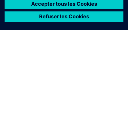
À PROPOS DE SIEMENS
INFOS SUR L'ENTREPRISE
COMMUNIQUEZ AVEC NOUS
EMPLOIS
©
Siemens
2026
Informations sur l’entreprise