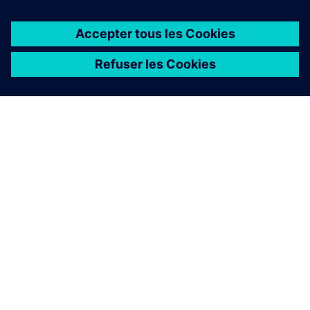
À PROPOS DE SIEMENS
INFOS SUR L'ENTREPRISE
COMMUNIQUEZ AVEC NOUS
EMPLOIS
©
Siemens
2026