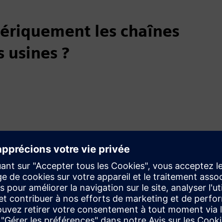
ériquement les chaînes
 usines ?