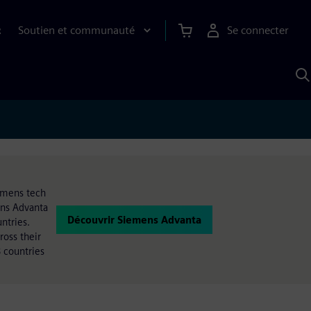
Soutien et communauté
Se connecter
R
R
a
S
A
iemens tech
ens Advanta
Découvrir Siemens Advanta
ntries.
oss their
 countries