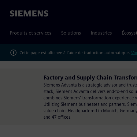
Siemens
Produits et services
Solutions
Industries
Écosys
Cette page est affichée à l'aide de traduction automatique.
Vou
Factory and Supply Chain Transfo
Siemens Advanta is a strategic advisor and trust
stack, Siemens Advanta delivers end-to-end sol
combines Siemens' transformation experience wit
Utilizing Siemens businesses and partners, Sie
value chain. Headquartered in Munich, Germany
and 47 offices.