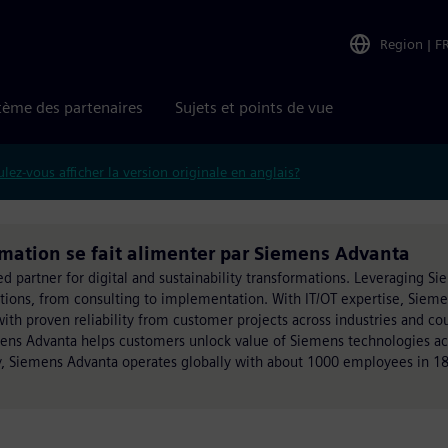
Region
|
F
tème des partenaires
Sujets et points de vue
lez-vous afficher la version originale en anglais?
rmation se fait alimenter par Siemens Advanta
ed partner for digital and sustainability transformations. Leveraging S
utions, from consulting to implementation. With IT/OT expertise, Siem
h proven reliability from customer projects across industries and cou
mens Advanta helps customers unlock value of Siemens technologies acr
, Siemens Advanta operates globally with about 1000 employees in 18