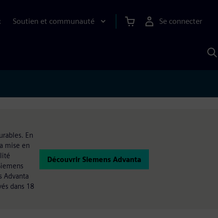
Soutien et communauté
Se connecter
R
R
a
S
A
urables. En
la mise en
lité
Découvrir Siemens Advanta
 Siemens
ns Advanta
yés dans 18