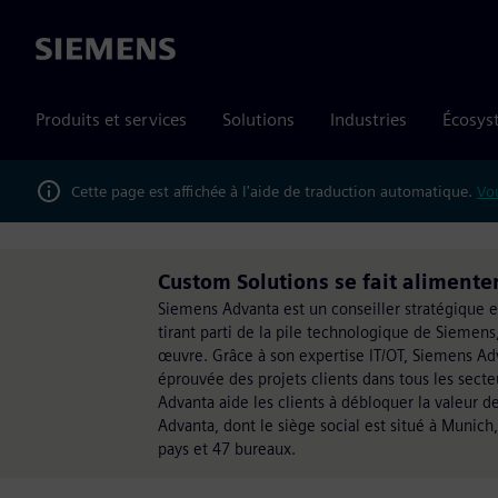
Siemens
Produits et services
Solutions
Industries
Écosys
Cette page est affichée à l'aide de traduction automatique.
Vou
Custom Solutions se fait aliment
Siemens Advanta est un conseiller stratégique e
tirant parti de la pile technologique de Siemens
œuvre. Grâce à son expertise IT/OT, Siemens Ad
éprouvée des projets clients dans tous les secte
Advanta aide les clients à débloquer la valeur 
Advanta, dont le siège social est situé à Muni
pays et 47 bureaux.