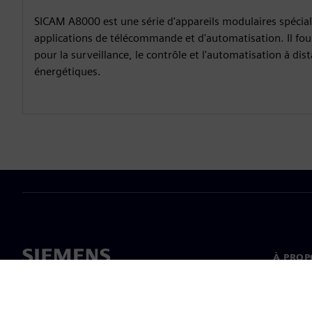
SICAM A8000 est une série d'appareils modulaires spécia
applications de télécommande et d'automatisation. Il fou
pour la surveillance, le contrôle et l'automatisation à di
énergétiques.
À PROP
À propo