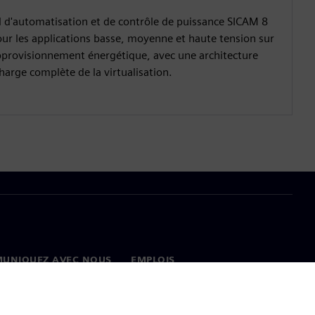
l d'automatisation et de contrôle de puissance SICAM 8
ur les applications basse, moyenne et haute tension sur
approvisionnement énergétique, avec une architecture
harge complète de la virtualisation.
UNIQUEZ AVEC NOUS
EMPLOIS
onnées
Emplois et carrières