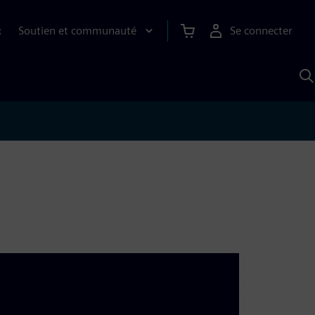
Soutien et communauté
Se connecter
R
R
a
S
A