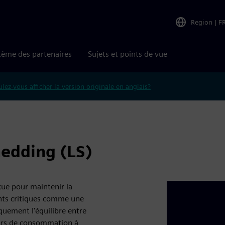
Region
|
F
tème des partenaires
Sujets et points de vue
lez-vous afficher la version originale en anglais?
hedding (LS)
çue pour maintenir la
ments critiques comme une
iquement l'équilibre entre
urs de consommation à