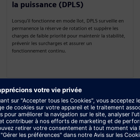
la puissance (DPLS)
Lorsqu'il fonctionne en mode îlot, DPLS surveille en
permanence la réserve de rotation et suppère les
charges de faible priorité pour maintenir la stabilité,
prévenir les surcharges et assurer un
fonctionnement continu.
Infra