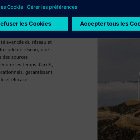
olien
lité avancée du réseau et
 du code de réseau, une
e des sources
réduire les temps d'arrêt,
pérationnels, garantissant
e et efficace.