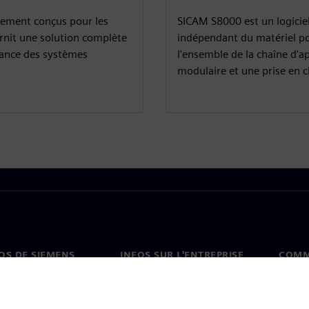
lement conçus pour les
SICAM S8000 est un logicie
rnit une solution complète
indépendant du matériel po
stance des systèmes
l'ensemble de la chaîne d'
modulaire et une prise en c
OS DE SIEMENS
INFOS SUR L'ENTREPRISE
COMM
s de nous
Entreprise
Coord