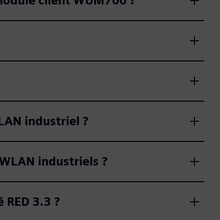
module client WUM700 ?
AN industriel ?
 WLAN industriels ?
é RED 3.3 ?