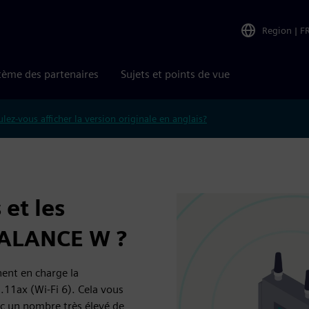
Region
|
F
tème des partenaires
Sujets et points de vue
lez-vous afficher la version originale en anglais?
 et les
SCALANCE W ?
ent en charge la
.11ax (Wi-Fi 6). Cela vous
c un nombre très élevé de