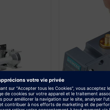
s
Bouchons pour 
ssoires de montage adaptés
Les supports de stockage 
il optimale, une
CLP sont utilisés pour sauv