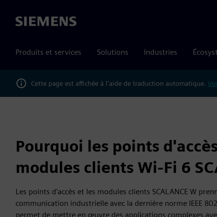
Siemens
Produits et services
Solutions
Industries
Écosys
Cette page est affichée à l'aide de traduction automatique.
Vou
Pourquoi les points d'accès
modules clients Wi-Fi 6 
Les points d'accès et les modules clients SCALANCE W prenn
communication industrielle avec la dernière norme IEEE 802
permet de mettre en œuvre des applications complexes ave