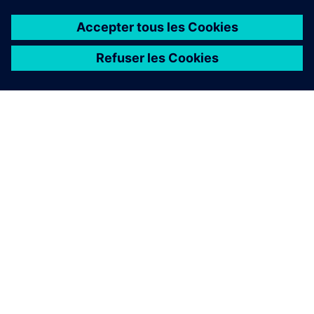
À PROPOS DE SIEMENS
INFOS SUR L'ENTREPRISE
COMMUNIQUEZ AVEC NOUS
EMPLOIS
©
Siemens
2026