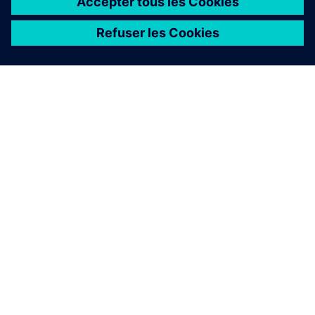
À PROPOS DE SIEMENS
INFOS SUR L'ENTREPRISE
COMMUNIQUEZ AVEC NOUS
EMPLOIS
©
Siemens
2026
Informations sur l’entreprise