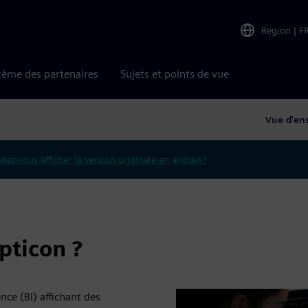
Region
|
F
tème des partenaires
Sujets et points de vue
Vue d'en
lez-vous afficher la version originale en anglais?
pticon ?
nce (BI) affichant des