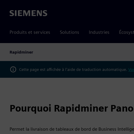
Siemens
Produits et services
Solutions
Industries
Écosys
Rapidminer
Cette page est affichée à l'aide de traduction automatique.
Vou
Pourquoi Rapidminer Pano
Permet la livraison de tableaux de bord de Business Intellige