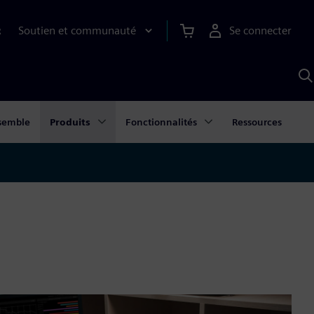
Soutien et communauté
Se connecter
R
R
a
S
A
semble
Produits
Fonctionnalités
Ressources