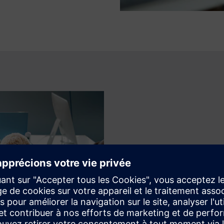
Plusieurs options
Déployez sur AWS, Azure, Goo
sécurité stricte. Créez des ta
avec une interface pointer-cl