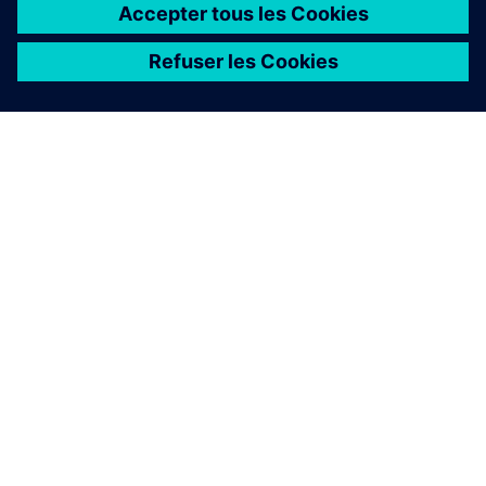
À PROPOS DE SIEMENS
INFOS SUR L'ENTREPRISE
COMMUNIQUEZ AVEC NOUS
EMPLOIS
©
Siemens
2026
Informations sur l’entreprise