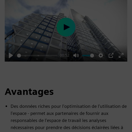
Play
00:52
Play
Mute
Settings
PIP
Enter
fulls
Avantages
Des données riches pour l'optimisation de l'utilisation de
l'espace - permet aux partenaires de fournir aux
responsables de l'espace de travail les analyses
nécessaires pour prendre des décisions éclairées liées à