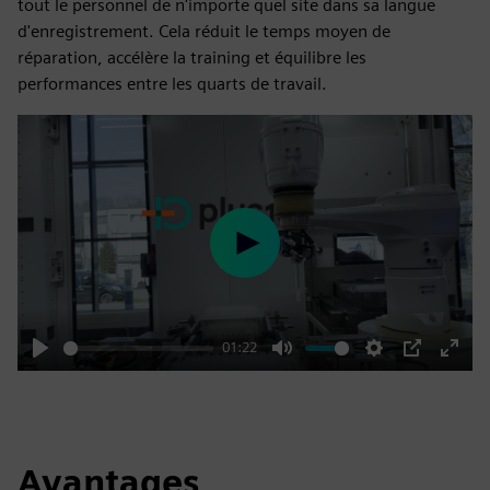
tout le personnel de n'importe quel site dans sa langue
d'enregistrement. Cela réduit le temps moyen de
réparation, accélère la training et équilibre les
performances entre les quarts de travail.
Play
01:22
Play
Mute
Settings
PIP
Enter
fulls
Avantages