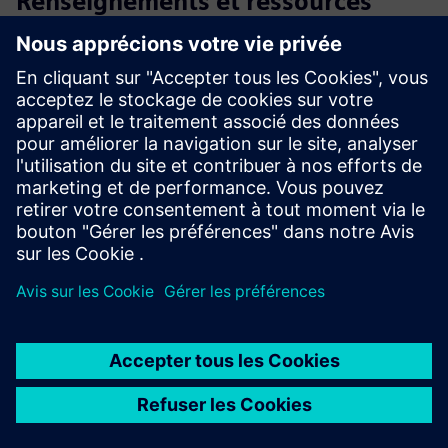
Renseignements et ressources
supplémentaires
Shannon OnePager
plus10 Informations sur les prix
Plus10_FR_Documentation
Webinaire : Une accélération plus rapide et des opérations
plus intelligentes avec Shannon®
Terms d'utilisation Plus10-SaaS
Conditions préalables
Appareil Siemens Industrial Edge installé dans le réseau de
machines avec l'application plus10
Connectivité : trafic sortant crypté vers le backend cloud via
HTTPS
PLC : famille S7-1200/1500 ou autres PLC avec serveur OPC
UA performant à bord
TIA V19 ou supérieur