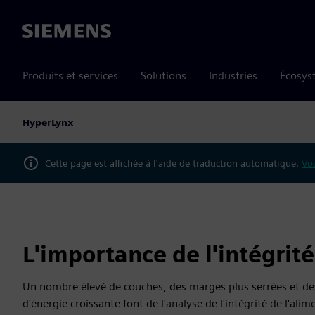
Siemens
Produits et services
Solutions
Industries
Écosys
HyperLynx
Cette page est affichée à l'aide de traduction automatique.
Vou
L'importance de l'intégrité
Un nombre élevé de couches, des marges plus serrées et de
d'énergie croissante font de l'analyse de l'intégrité de l'al