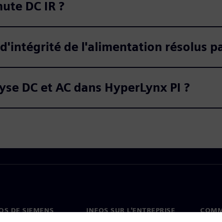
hute DC IR ?
d'intégrité de l'alimentation résolus 
alyse DC et AC dans HyperLynx PI ?
OS DE SIEMENS
INFOS SUR L'ENTREPRISE
COMM