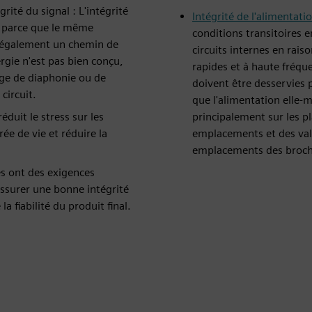
ité du signal : L'intégrité
Intégrité de l'alimentati
al parce que le même
conditions transitoires 
t également un chemin de
circuits internes en rai
ergie n'est pas bien conçu,
rapides et à haute fréq
age de diaphonie ou de
doivent être desservies 
circuit.
que l'alimentation elle-
éduit le stress sur les
principalement sur les p
ée de vie et réduire la
emplacements et des vale
emplacements des broches
s ont des exigences
Assurer une bonne intégrité
a fiabilité du produit final.