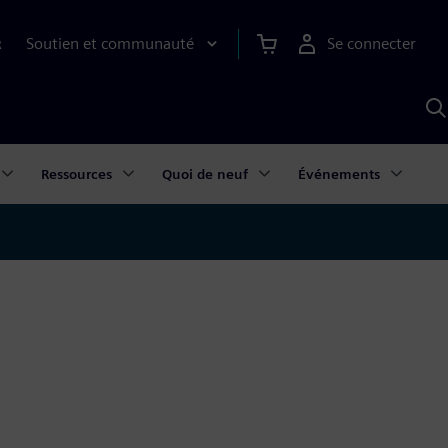
Soutien et communauté
Se connecter
R
R
a
S
A
Ressources
Quoi de neuf
Événements