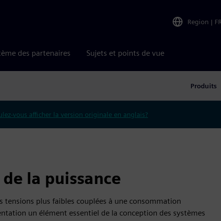
Region
|
F
tème des partenaires
Sujets et points de vue
Produits
lez-vous afficher la version originale en anglais?
 de la puissance
s tensions plus faibles couplées à une consommation
imentation un élément essentiel de la conception des systèmes