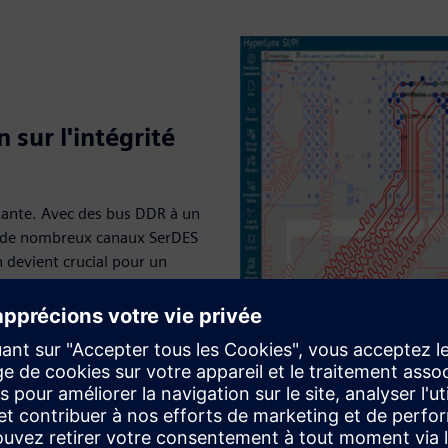
n sur l'intégrité
utante. Avec des bus DDR à un
e de nombreux canaux SerDES
n devient crucial pour un
la puissance et l'intégrité
ez certains des moyens