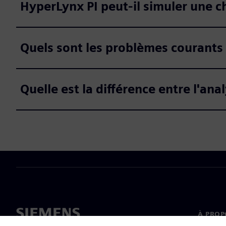
HyperLynx PI peut-il simuler une c
Quels sont les problèmes courants 
Quelle est la différence entre l'an
À PROP