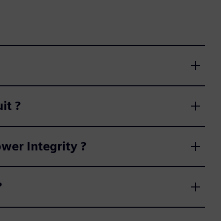
it ?
er Integrity ?
?