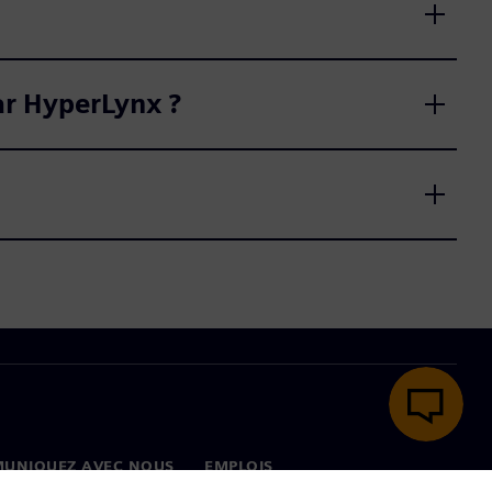
par HyperLynx ?
UNIQUEZ AVEC NOUS
EMPLOIS