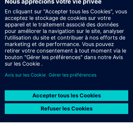
Automated Electrical Sign-off
with HyperLynx DRC
Achieving electrical signoff has become a critical part
of the PCB design process. Yet, manual signoff is
time-consuming, error-prone, and requires ex
À PROPOS DE SIEMENS