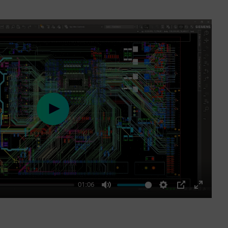
Play
01:06
Mute
Settings
PIP
Enter
fullscre