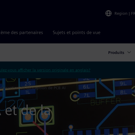
Region
|
F
tème des partenaires
Sujets et points de vue
Produits
lez-vous afficher la version originale en anglais?
ntersection de conception de PCB AI
 et de la