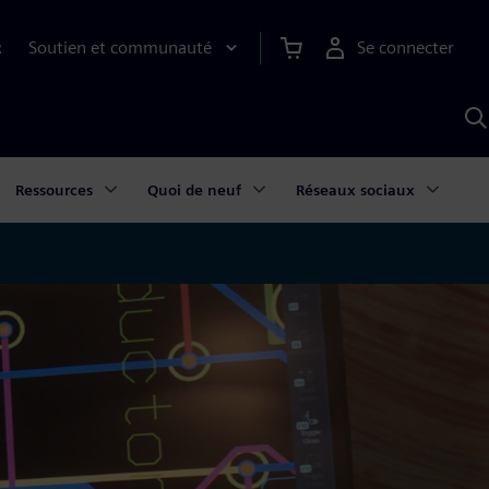
Soutien et communauté
Se connecter
R
R
a
S
A
Ressources
Quoi de neuf
Réseaux sociaux