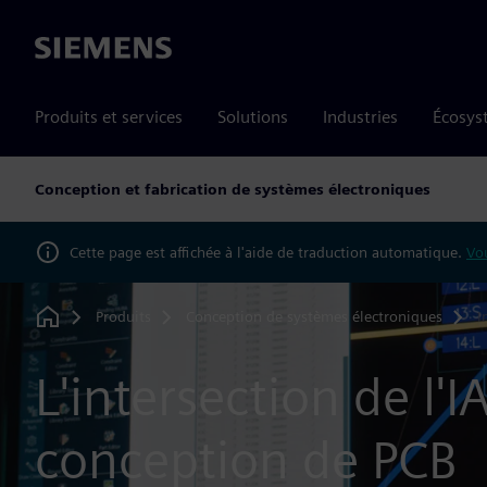
Siemens
Produits et services
Solutions
Industries
Écosys
Conception et fabrication de systèmes électroniques
Cette page est affichée à l'aide de traduction automatique.
Vou
Produits
Conception de systèmes électroniques
I
Home
L'intersection de l'IA
conception de PCB