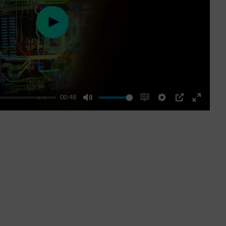
Play
00:48
Mute
Enable
Settings
PIP
Enter
captions
fullscre