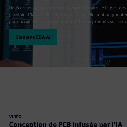
Un écart se creuse entre ce qui est nécessaire de la part des
possible. L'IA comble cet écart parce qu'elle peut augmenter
pour accélérer la conception et mettre les produits sur le 
Siemens EDA AI
VIDÉO
Conception de PCB infusée par l'IA