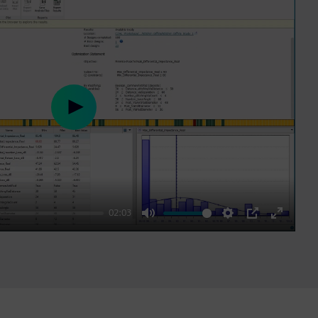
Play
02:03
Mute
Settings
PIP
Enter
fullscre