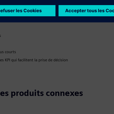
vitez toute perte de rendement
s
us courts
s KPI qui facilitent la prise de décision
 les produits connexes