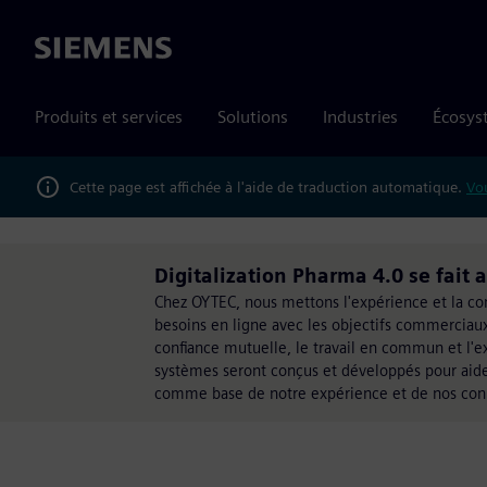
Siemens
Produits et services
Solutions
Industries
Écosys
Cette page est affichée à l'aide de traduction automatique.
Vou
Digitalization Pharma 4.0 se fait
Chez OYTEC, nous mettons l'expérience et la conn
besoins en ligne avec les objectifs commerciaux :
confiance mutuelle, le travail en commun et l'e
systèmes seront conçus et développés pour aider l
comme base de notre expérience et de nos con