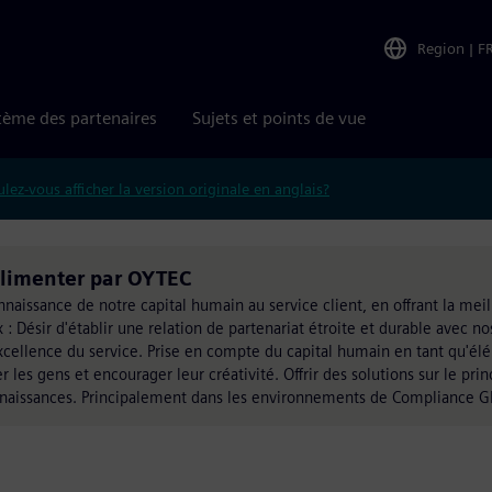
Region
|
F
tème des partenaires
Sujets et points de vue
lez-vous afficher la version originale en anglais?
 alimenter par OYTEC
aissance de notre capital humain au service client, en offrant la meill
 Désir d'établir une relation de partenariat étroite et durable avec nos
xcellence du service. Prise en compte du capital humain en tant qu'élé
es gens et encourager leur créativité. Offrir des solutions sur le princ
naissances. Principalement dans les environnements de Compliance G