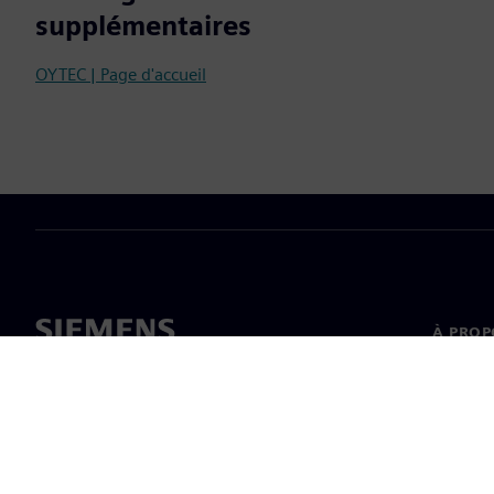
supplémentaires
OYTEC | Page d'accueil
À PROP
À propo
Directi
Nouvell