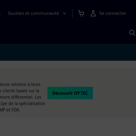
Soutien et communauté
Se connecter
R
R
a
S
A
eure solution à leurs
 clients basée sur la
Découvrir OYTEC
ment différentiel. Les
ipe de la spécialisation
MP et FDA.