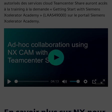
autorisés des services cloud Teamcenter Share auront accès
à la training à la demande « Getting Start with Siemens
Xcelerator Academy » (LAAS49000) sur le portail Siemens
Xcelerator Academy.
Play
04:13
Play
Mute
Settings
PIP
Enter
fulls