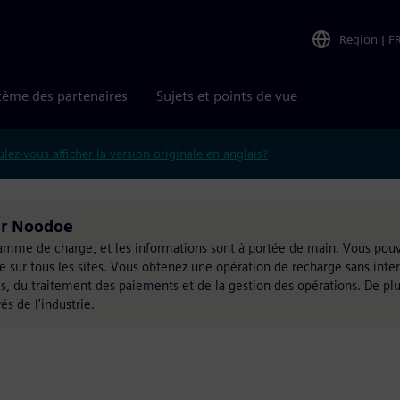
Region
|
F
tème des partenaires
Sujets et points de vue
lez-vous afficher la version originale en anglais?
ar Noodoe
amme de charge, et les informations sont à portée de main. Vous pouv
 sur tous les sites. Vous obtenez une opération de recharge sans inte
s, du traitement des paiements et de la gestion des opérations. De plus
és de l'industrie.