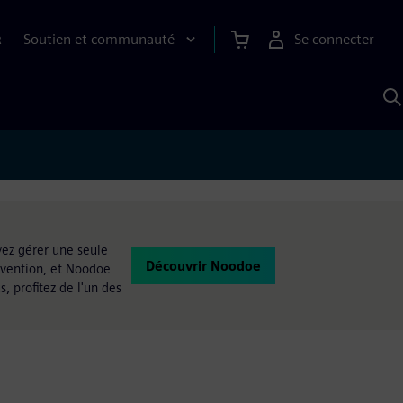
Soutien et communauté
Se connecter
R
R
a
S
A
ez gérer une seule
Découvrir Noodoe
rvention, et Noodoe
, profitez de l'un des