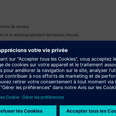
ptions de service
ion et la recharge pendant les heures creuses
re de meilleures décisions et améliorer l'efficacité
our des opérations à l'épreuve du temps
liter la recharge pour chaque type de conducteur
et augmente la précision