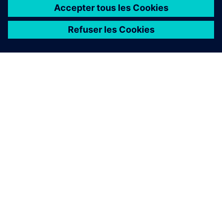
À PROPOS DE SIEMENS
INFOS SUR L'ENTREPRISE
COMMUNIQUEZ AVEC NOUS
EMPLOIS
©
Siemens
2026
Informations sur l’entreprise