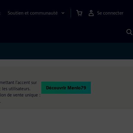
Soutien et communauté
Se connecter
R
R
a
S
A
mettant l'accent sur
Découvrir Menlo79
 les utilisateurs.
tion de vente unique :
.