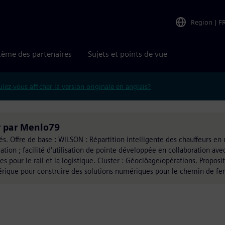
Region
|
F
tème des partenaires
Sujets et points de vue
lez-vous afficher la version originale en anglais?
er par Menlo79
és. Offre de base : WILSON : Répartition intelligente des chauffeurs en 
cation ; facilité d'utilisation de pointe développée en collaboration avec
pour le rail et la logistique. Cluster : Géoclôage/opérations. Proposi
ique pour construire des solutions numériques pour le chemin de fer