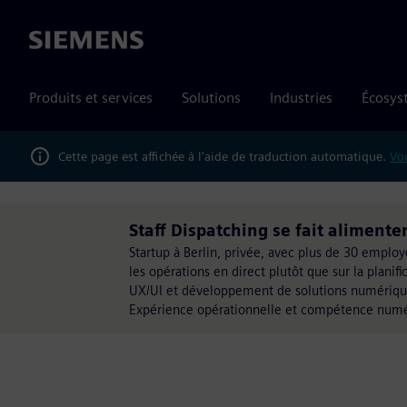
Siemens
Produits et services
Solutions
Industries
Écosys
Cette page est affichée à l'aide de traduction automatique.
Vou
Staff Dispatching se fait aliment
Startup à Berlin, privée, avec plus de 30 employ
les opérations en direct plutôt que sur la planifi
UX/UI et développement de solutions numériques 
Expérience opérationnelle et compétence numér