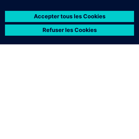
À PROPOS DE SIEMENS
INFOS SUR L'ENTREPRISE
COMMUNIQUEZ AVEC NOUS
EMPLOIS
©
Siemens
2026