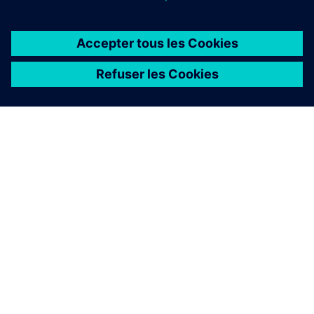
À PROPOS DE SIEMENS
INFOS SUR L'ENTREPRISE
COMMUNIQUEZ AVEC NOUS
EMPLOIS
©
Siemens
2026