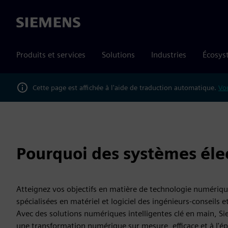
Siemens
Produits et services
Solutions
Industries
Écosys
Cette page est affichée à l'aide de traduction automatique.
Vou
Pourquoi des systèmes éle
Atteignez vos objectifs en matière de technologie numériq
spécialisées en matériel et logiciel des ingénieurs-conseils 
Avec des solutions numériques intelligentes clé en main, Si
une transformation numérique sur mesure, efficace et à l'é