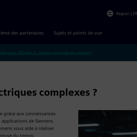
Region
|
F
tème des partenaires
Sujets et points de vue
lez-vous afficher la version originale en anglais?
ctriques complexes ?
ue grâce aux connaissances
et applications de Siemens.
emens vous aide à réaliser
preuve du temps.