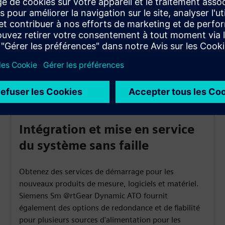
Intégration et mise en service
du système sans faille
Obtenez des services de démarrage pour les
nouveaux produits de mesure, logiciels et matériel.
Siemens Sm @rtGear Dynamic ATO fournit
également des options de redondance et de fiabilité
pour plusieurs sources d'alimentation pour les