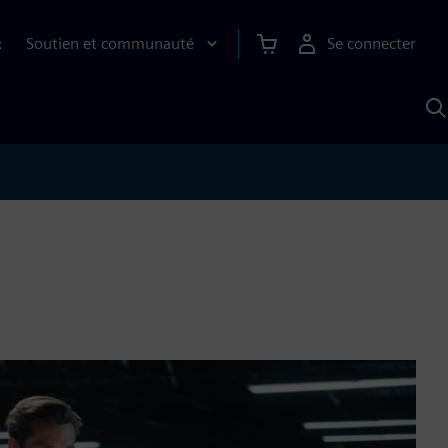
Soutien et communauté
Se connecter
R
R
a
S
A