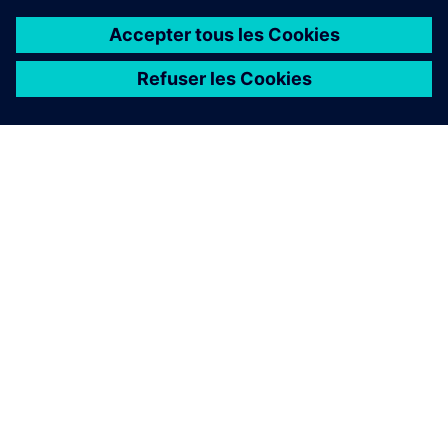
À PROPOS DE SIEMENS
INFOS SUR L'ENTREPRISE
COMMUNIQUEZ AVEC NOUS
EMPLOIS
©
Siemens
2026