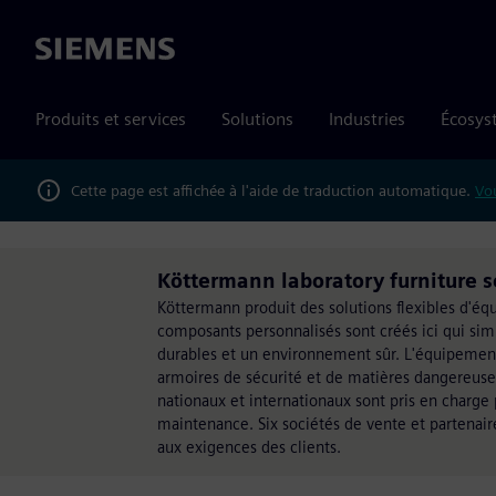
Siemens
Produits et services
Solutions
Industries
Écosys
Cette page est affichée à l'aide de traduction automatique.
Vou
Köttermann laboratory furniture s
Köttermann produit des solutions flexibles d'éq
composants personnalisés sont créés ici qui simpl
durables et un environnement sûr. L'équipemen
armoires de sécurité et de matières dangereuse
nationaux et internationaux sont pris en charge 
maintenance. Six sociétés de vente et partenai
aux exigences des clients.