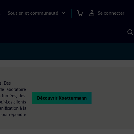
Soutien et communauté
Se connecter
R
R
a
S
A
s. Des
de laboratoire
à fumées, des
Découvrir Koettermann
r/>Les clients
ification à la
 pour répondre