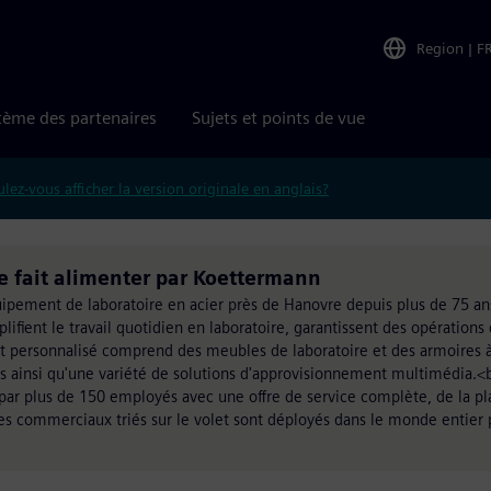
Region
|
F
tème des partenaires
Sujets et points de vue
lez-vous afficher la version originale en anglais?
e fait alimenter par Koettermann
uipement de laboratoire en acier près de Hanovre depuis plus de 75 an
ifient le travail quotidien en laboratoire, garantissent des opérations 
t personnalisé comprend des meubles de laboratoire et des armoires 
s ainsi qu'une variété de solutions d'approvisionnement multimédia.<b
par plus de 150 employés avec une offre de service complète, de la plan
res commerciaux triés sur le volet sont déployés dans le monde entier