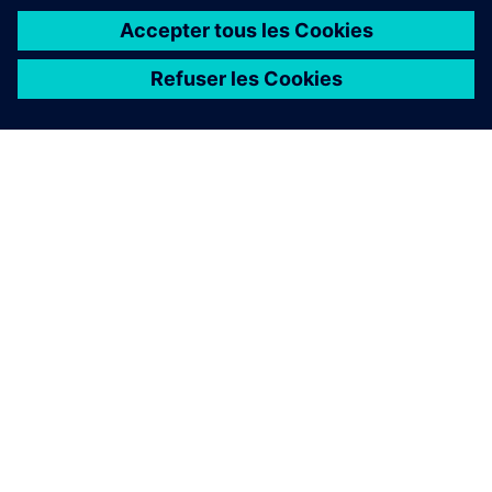
À PROPOS DE SIEMENS
INFOS SUR L'ENTREPRISE
COMMUNIQUEZ AVEC NOUS
EMPLOIS
©
Siemens
2026
Informations sur l’entreprise