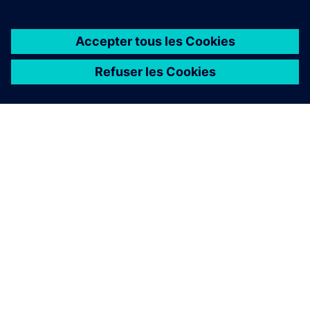
À PROPOS DE SIEMENS
INFOS SUR L'ENTREPRISE
COMMUNIQUEZ AVEC NOUS
EMPLOIS
©
Siemens
2026