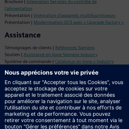
Brochure |
Integration Services du contrôle de
l'alimentation
Présentation |
Intégration d'appareils multifournisseurs
Présentation |
Modernisation DCS avec « Upgrade Factory »
Assistance
Témoignages de clients |
Références Siemens
Soutien |
Assistance en ligne Siemens Industry
Système de commande |
Catalogue en ligne « Industry
Mall »
Commandez nos services
SiePortal |
Integration Services de contrôle de
l'alimentation
SiePortal |
Services de passerelle de communication
industrielle
SiePortal |
Intégration d'appareils multifournisseurs