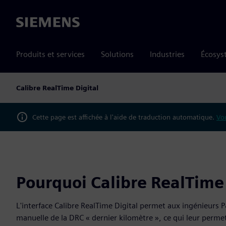
Siemens
Produits et services
Solutions
Industries
Écosys
Calibre RealTime Digital
Cette page est affichée à l'aide de traduction automatique.
Vou
Pourquoi Calibre RealTime 
L'interface Calibre RealTime Digital permet aux ingénieurs P
manuelle de la DRC « dernier kilomètre », ce qui leur permet