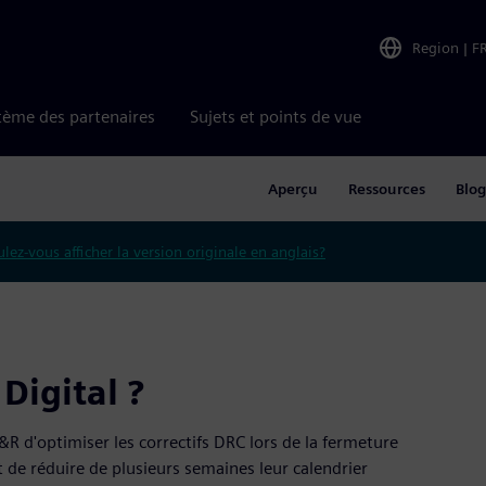
Region
|
F
tème des partenaires
Sujets et points de vue
Aperçu
Ressources
Blo
lez-vous afficher la version originale en anglais?
Digital ?
&R d'optimiser les correctifs DRC lors de la fermeture
 de réduire de plusieurs semaines leur calendrier