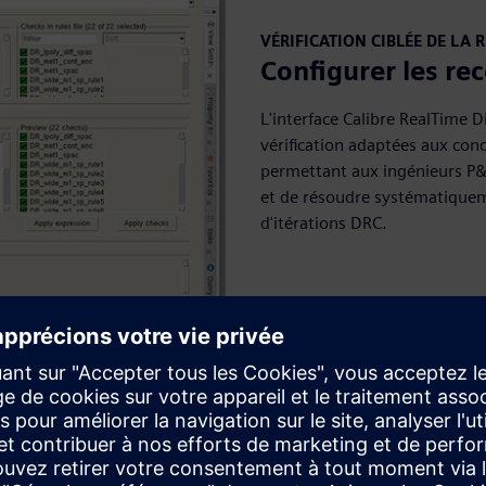
VÉRIFICATION CIBLÉE DE LA 
Configurer les rec
L'interface Calibre RealTime 
vérification adaptées aux conc
permettant aux ingénieurs P&R
et de résoudre systématique
d'itérations DRC.