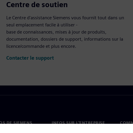
Centre de soutien
Le Centre d'assistance Siemens vous fournit tout dans un
seul emplacement facile à utiliser -
base de connaissances, mises à jour de produits,
documentation, dossiers de support, informations sur la
licence/commande et plus encore.
Contacter le support
OS DE SIEMENS
INFOS SUR L'ENTREPRISE
COMM