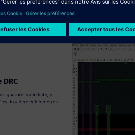
te DRC
de signature immédiate, y
les du « dernier kilomètre »