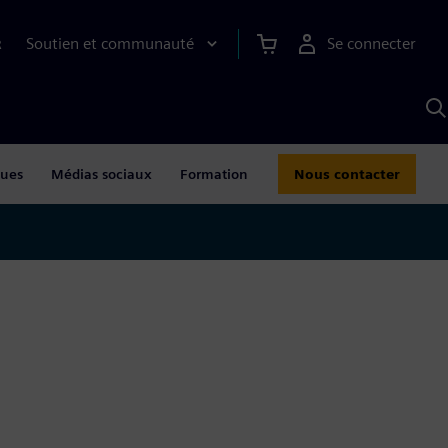
Soutien et communauté
Se connecter
R
R
a
S
A
gues
Médias sociaux
Formation
Nous contacter