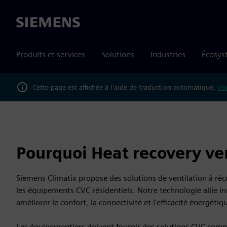
Siemens
Produits et services
Solutions
Industries
Écosys
Cette page est affichée à l'aide de traduction automatique.
Vou
Pourquoi Heat recovery ven
Siemens Climatix propose des solutions de ventilation à ré
les équipements CVC résidentiels. Notre technologie allie in
améliorer le confort, la connectivité et l'efficacité énergétiq
Les équipementiers doivent fournir des solutions CVC comp