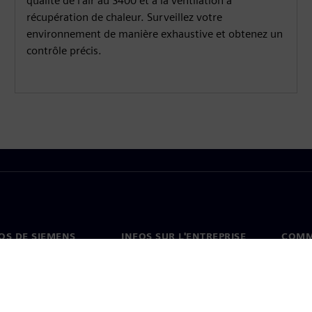
qualité de l'air au S400 et à la ventilation à
récupération de chaleur. Surveillez votre
environnement de manière exhaustive et obtenez un
contrôle précis.
OS DE SIEMENS
INFOS SUR L'ENTREPRISE
COMM
s de nous
Entreprise
Coord
on
Relations avec les
Burea
investisseurs