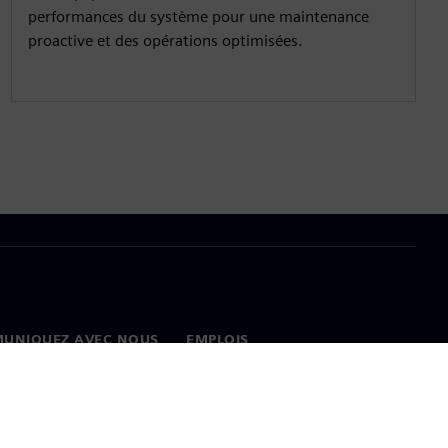
performances du système pour une maintenance
proactive et des opérations optimisées.
UNIQUEZ AVEC NOUS
EMPLOIS
onnées
Emplois et carrières
ux dans le monde
Postes disponibles