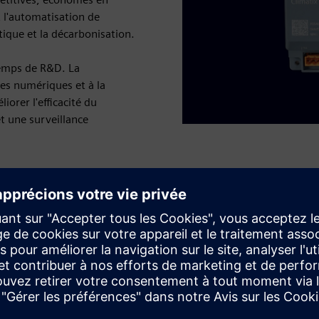
t l'automatisation de
tique et la décarbonisation.
temps de R&D. La
ces numériques et à la
iorer l'efficacité du
 une surveillance
Intégration transparente
Activez vos services numériques avec la connectivité