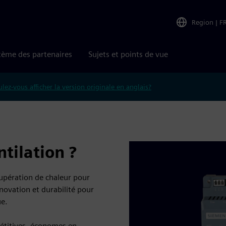
Region
|
F
tème des partenaires
Sujets et points de vue
lez-vous afficher la version originale en anglais?
tilation ?
cupération de chaleur pour
novation et durabilité pour
ue.
étitives, économes en