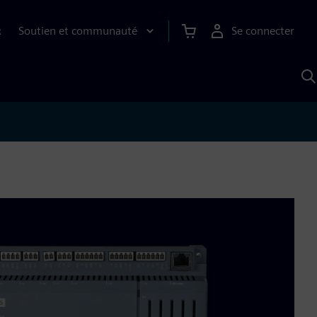
Soutien et communauté
Se connecter
R
R
a
S
A