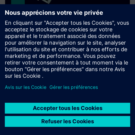
Magnetic expansion valve
Achieve up to 21% more heating and cooling power
with the MVL702, a magnetic expansion valve
offering unmatched speed and precision for heat
pumps and chillers.