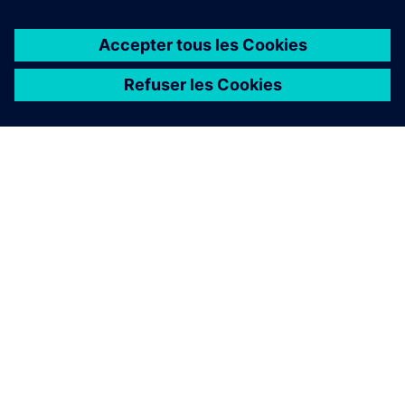
À PROPOS DE SIEMENS
INFOS SUR L'ENTREPRISE
COMMUNIQUEZ AVEC NOUS
EMPLOIS
©
Siemens
2026