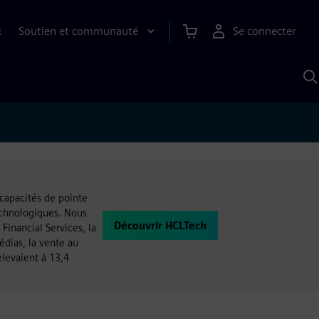
Soutien et communauté
Se connecter
R
R
a
S
A
capacités de pointe
technologiques. Nous
Découvrir HCLTech
 Financial Services, la
édias, la vente au
élevaient à 13,4