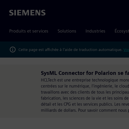
Siemens
Produits et services
Solutions
Industries
Écosys
Cette page est affichée à l'aide de traduction automatique.
Vou
SysML Connector for Polarion se f
HCLTech est une entreprise technologique mondi
centrées sur le numérique, l'ingénierie, le clou
travaillons avec des clients de tous les principau
fabrication, les sciences de la vie et les soins 
détail et les CPG et les services publics. Les r
milliards de dollars. Pour savoir comment nous 