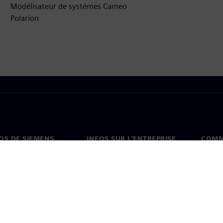
Modélisateur de systèmes Cameo
Polarion
OS DE SIEMENS
INFOS SUR L'ENTREPRISE
COMM
s de nous
Entreprise
Coord
on
Relations avec les
Burea
investisseurs
es et presse
Stratégie