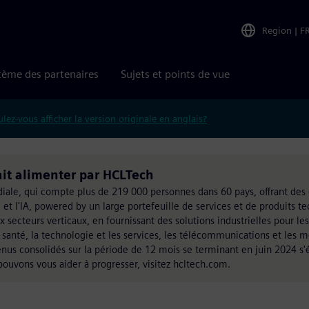
Region
|
F
tème des partenaires
Sujets et points de vue
lez-vous afficher la version originale en anglais?
ait alimenter par HCLTech
ale, qui compte plus de 219 000 personnes dans 60 pays, offrant des 
d et l'IA, powered by un large portefeuille de services et de produits 
x secteurs verticaux, en fournissant des solutions industrielles pour les
de santé, la technologie et les services, les télécommunications et les m
evenus consolidés sur la période de 12 mois se terminant en juin 2024 s'
pouvons vous aider à progresser, visitez hcltech.com.