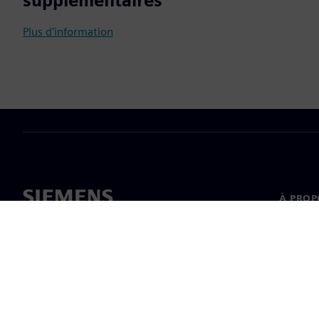
supplémentaires
Plus d'information
À PROP
À propo
Directi
Nouvell