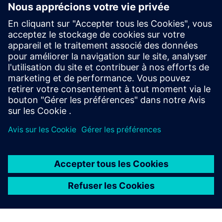
Dépliant Cameo Connector
Plus d'information
Conditions préalables
Modélisateur de systèmes Cameo
Passerelle Teamcenter MBSE
Client Teamcenter Active Workspace