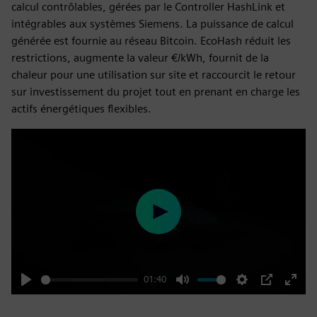
calcul contrôlables, gérées par le Controller HashLink et
intégrables aux systèmes Siemens. La puissance de calcul
générée est fournie au réseau Bitcoin. EcoHash réduit les
restrictions, augmente la valeur €/kWh, fournit de la
chaleur pour une utilisation sur site et raccourcit le retour
sur investissement du projet tout en prenant en charge les
actifs énergétiques flexibles.
Play
01:40
Play
Mute
Settings
PIP
Enter
fulls