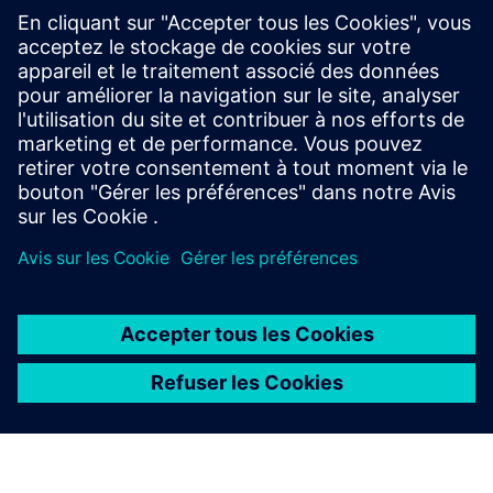
option de connexion
Nécessite une capacité renouvelable ≥100 kW ou ≥100 000
kWh par an en surplus d'énergie
Env. 10 m² d'espace sec et protégé des intempéries requis
pour l'installation
400 V, connexion triphasée avec ≥160 A via déconnecteur
fusible NH
À PROPOS DE SIEMENS