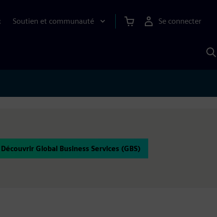
Soutien et communauté
Se connecter
R
R
a
S
A
Découvrir Global Business Services (GBS)