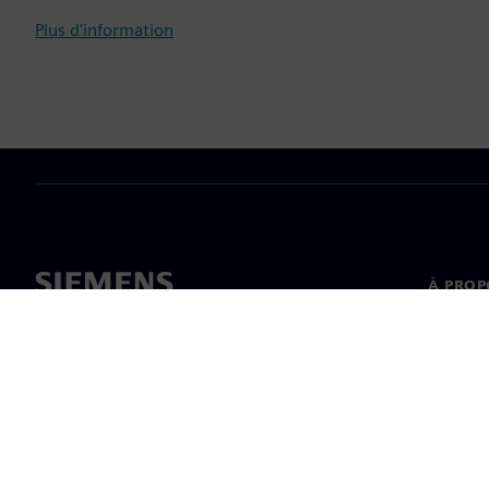
Plus d'information
À PROP
À propo
Directi
Nouvell