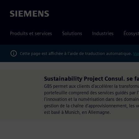
Siemens
Produits et services
Solutions
Industries
Écosys
Cette page est affichée à l'aide de traduction automatique.
Vou
Sustainability Project Consul. se 
GBS permet aux clients d'accélérer la transform
portefeuille comprend des services guidés par l
l'innovation et la numérisation dans des domaine
gestion de la chaîne d'approvisionnement, les v
est basé à Munich, en Allemagne.