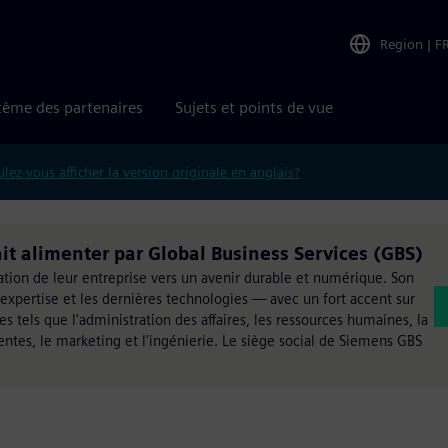
Region
|
F
tème des partenaires
Sujets et points de vue
lez-vous afficher la version originale en anglais?
fait alimenter par Global Business Services (GBS)
ation de leur entreprise vers un avenir durable et numérique. Son
'expertise et les dernières technologies — avec un fort accent sur
s tels que l'administration des affaires, les ressources humaines, la
entes, le marketing et l'ingénierie. Le siège social de Siemens GBS