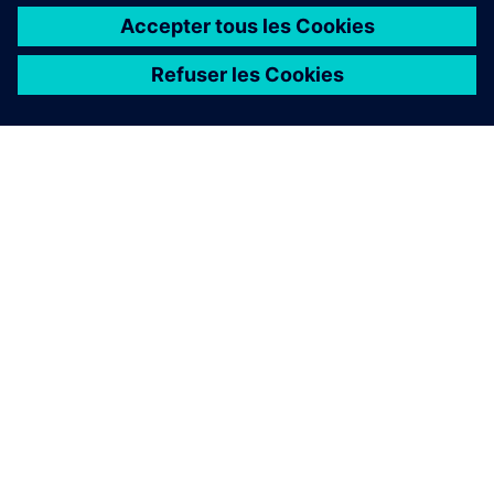
À PROPOS DE SIEMENS
INFOS SUR L'ENTREPRISE
COMMUNIQUEZ AVEC NOUS
EMPLOIS
©
Siemens
2026
Informations sur l’entreprise