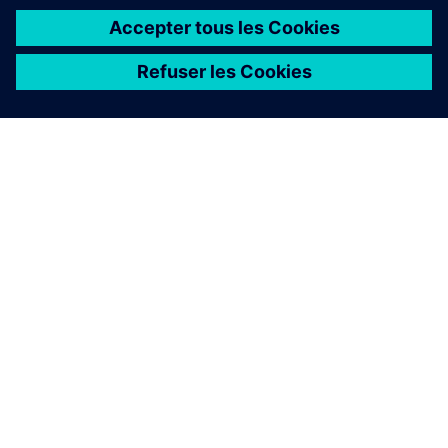
À PROPOS DE SIEMENS
INFOS SUR L'ENTREPRISE
COMMUNIQUEZ AVEC NOUS
EMPLOIS
©
Siemens
2026
Informations sur l’entreprise