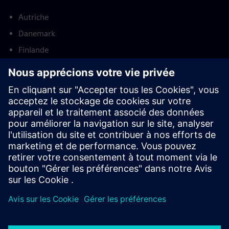
Autriche
Danemark
Finlande
France
Allemagne
Pays-Bas
Norvège
Suède
Royaume-Uni
États-Unis