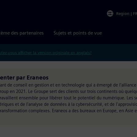
Region
|
F
tème des partenaires
Sujets et points de vue
lez-vous afficher la version originale en anglais?
menter par Eraneos
ant de conseil en gestion et en technologie qui a émergé de l'allianc
up en 2021. Le Groupe sert des clients sur trois continents où quelq
ravaillent ensemble pour libérer tout le potentiel du numérique. Les s
es et de l'analyse de données à la cybersécurité, et de l'approvis
e transformation complexes. Eraneos a des bureaux en Europe, en Asie