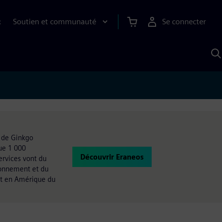
Soutien et communauté
Se connecter
R
R
a
S
A
e de Ginkgo
ue 1 000
Découvrir Eraneos
ervices vont du
ionnement et du
 et en Amérique du