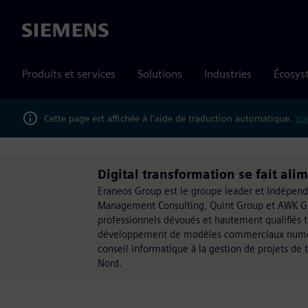
Siemens
Produits et services
Solutions
Industries
Écosys
Cette page est affichée à l'aide de traduction automatique.
Vou
Digital transformation se fait ali
Eraneos Group est le groupe leader et indépend
Management Consulting, Quint Group et AWK Gro
professionnels dévoués et hautement qualifiés t
développement de modèles commerciaux numériqu
conseil informatique à la gestion de projets d
Nord.