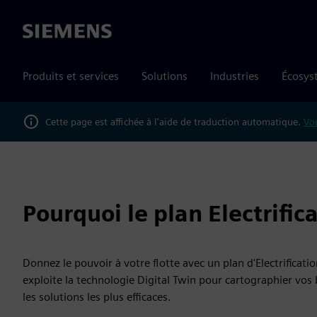
Siemens
Produits et services
Solutions
Industries
Écosys
Cette page est affichée à l'aide de traduction automatique.
Vou
Pourquoi le plan Electrific
Donnez le pouvoir à votre flotte avec un plan d'Electrificati
exploite la technologie Digital Twin pour cartographier vos
les solutions les plus efficaces.