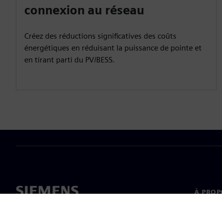
connexion au réseau
Créez des réductions significatives des coûts
énergétiques en réduisant la puissance de pointe et
en tirant parti du PV/BESS.
À PROP
À propo