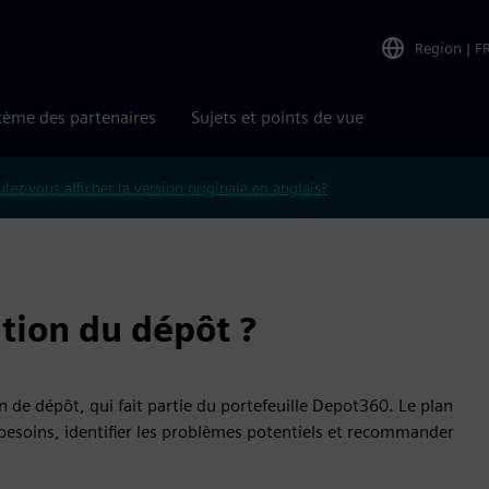
Region
|
F
tème des partenaires
Sujets et points de vue
lez-vous afficher la version originale en anglais?
ation du dépôt ?
on de dépôt, qui fait partie du portefeuille Depot360. Le plan
 besoins, identifier les problèmes potentiels et recommander