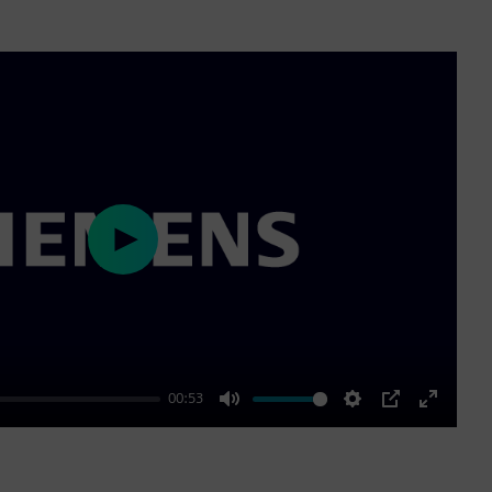
Play
00:53
Mute
Settings
PIP
Enter
fullscre