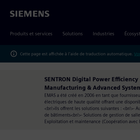
Siemens
Produits et services
Solutions
Industries
Écosys
Cette page est affichée à l'aide de traduction automatique.
Vou
SENTRON Digital Power Efficiency 
Manufacturing & Advanced Syste
EMAS a été créé en 2006 en tant que fournisse
électriques de haute qualité offrant une disponib
<br/>Ils offrent les solutions suivantes : <br/>
de bâtiments<br/>- Solutions de gestion de sall
Exploitation et maintenance (Coopération avec 