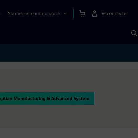
Soutien et communauté
Se connecter
R
R
a
S
A
yptian Manufacturing & Advanced System