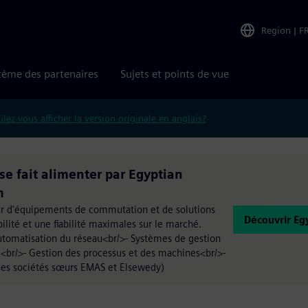
Region
|
F
tème des partenaires
Sujets et points de vue
lez-vous afficher la version originale en anglais?
se fait alimenter par Egyptian
m
ur d'équipements de commutation et de solutions
Découvrir Eg
ilité et une fiabilité maximales sur le marché.
- Automatisation du réseau<br/>- Systèmes de gestion
e<br/>- Gestion des processus et des machines<br/>-
les sociétés sœurs EMAS et Elsewedy)