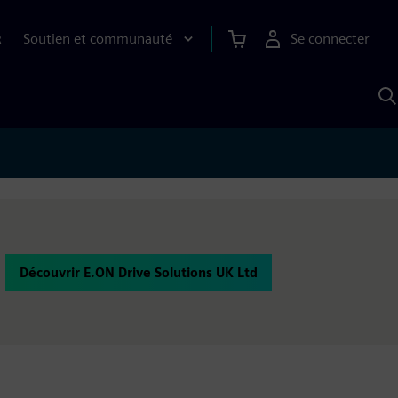
Soutien et communauté
Se connecter
R
R
a
S
A
Découvrir E.ON Drive Solutions UK Ltd