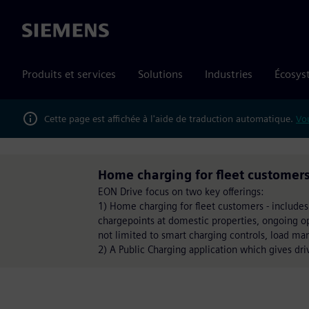
Siemens
Produits et services
Solutions
Industries
Écosys
Cette page est affichée à l'aide de traduction automatique.
Vou
Home charging for fleet customers
EON Drive focus on two key offerings:
1) Home charging for fleet customers - include
chargepoints at domestic properties, ongoing o
not limited to smart charging controls, load ma
2) A Public Charging application which gives dri