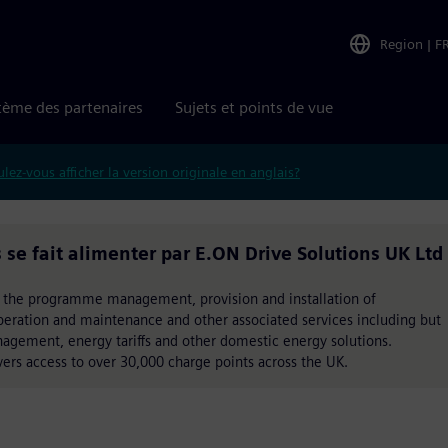
Region
|
F
tème des partenaires
Sujets et points de vue
lez-vous afficher la version originale en anglais?
 se fait alimenter par E.ON Drive Solutions UK Ltd
s the programme management, provision and installation of
peration and maintenance and other associated services including but
nagement, energy tariffs and other domestic energy solutions.
vers access to over 30,000 charge points across the UK.