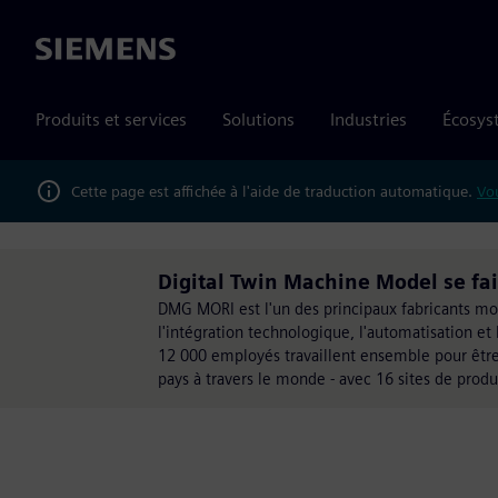
Siemens
Produits et services
Solutions
Industries
Écosys
Cette page est affichée à l'aide de traduction automatique.
Vou
Digital Twin Machine Model se fa
DMG MORI est l'un des principaux fabricants mon
l'intégration technologique, l'automatisation e
12 000 employés travaillent ensemble pour être
pays à travers le monde - avec 16 sites de produ