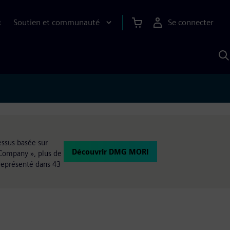
Soutien et communauté
Se connecter
R
R
a
S
A
essus basée sur
Découvrir DMG MORI
 Company », plus de
représenté dans 43