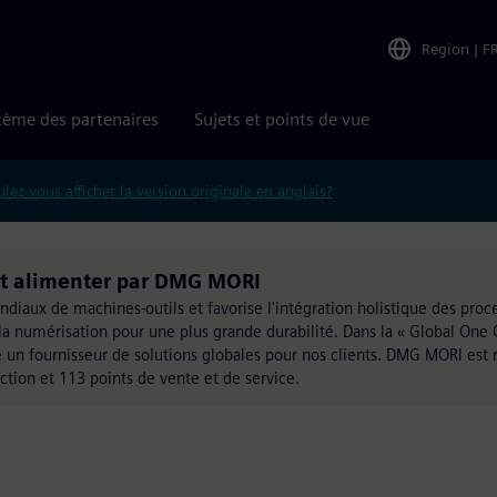
Region
|
F
tème des partenaires
Sujets et points de vue
lez-vous afficher la version originale en anglais?
it alimenter par DMG MORI
diaux de machines-outils et favorise l'intégration holistique des proc
t la numérisation pour une plus grande durabilité. Dans la « Global One
 un fournisseur de solutions globales pour nos clients. DMG MORI est 
ction et 113 points de vente et de service.