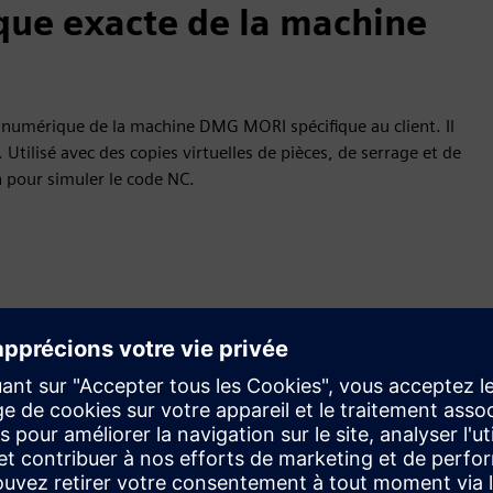
que exacte de la machine
numérique de la machine DMG MORI spécifique au client. Il
tilisé avec des copies virtuelles de pièces, de serrage et de
 pour simuler le code NC.
I spécifique au client
tions ni hypothèses
nt conformes à la réalité