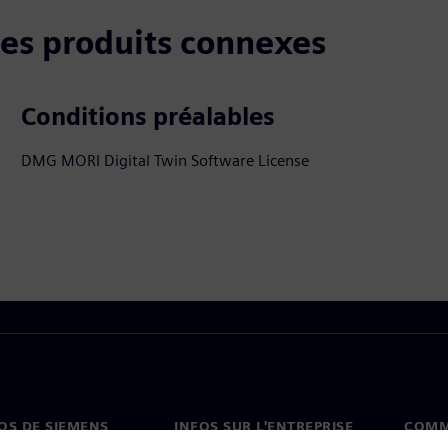
 les produits connexes
Conditions préalables
DMG MORI Digital Twin Software License
OS DE SIEMENS
INFOS SUR L'ENTREPRISE
COMM