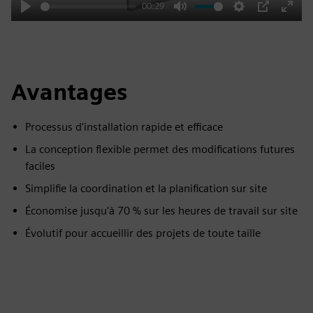
00:29
Play
Mute
Settings
PIP
Enter
fulls
Avantages
Processus d'installation rapide et efficace
La conception flexible permet des modifications futures
faciles
Simplifie la coordination et la planification sur site
Économise jusqu'à 70 % sur les heures de travail sur site
Évolutif pour accueillir des projets de toute taille