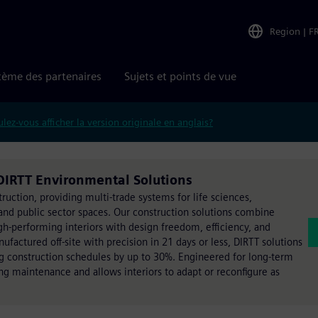
Region
|
F
tème des partenaires
Sujets et points de vue
lez-vous afficher la version originale en anglais?
 DIRTT Environmental Solutions
ruction, providing multi-trade systems for life sciences,
 and public sector spaces. Our construction solutions combine
high-performing interiors with design freedom, efficiency, and
factured off-site with precision in 21 days or less, DIRTT solutions
ting construction schedules by up to 30%. Engineered for long-term
ing maintenance and allows interiors to adapt or reconfigure as