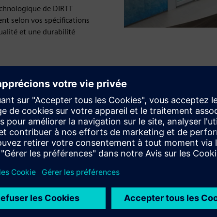
technologique de DIRTT
nt selon vos spécifications
alité et une durabilité
de du projet
 reconfigurations futures
bations
outenir les objectifs de construction verte