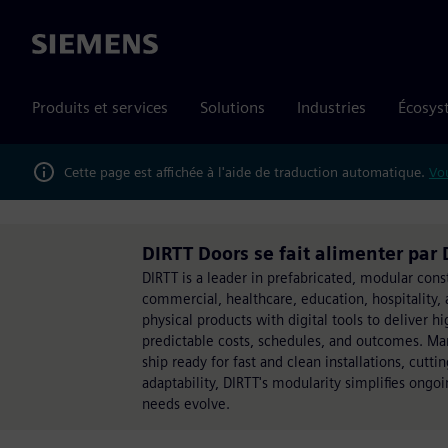
Siemens
Produits et services
Solutions
Industries
Écosys
Cette page est affichée à l'aide de traduction automatique.
Vou
DIRTT Doors se fait alimenter par
DIRTT is a leader in prefabricated, modular const
commercial, healthcare, education, hospitality,
physical products with digital tools to deliver 
predictable costs, schedules, and outcomes. Manu
ship ready for fast and clean installations, cut
adaptability, DIRTT's modularity simplifies ongo
needs evolve.