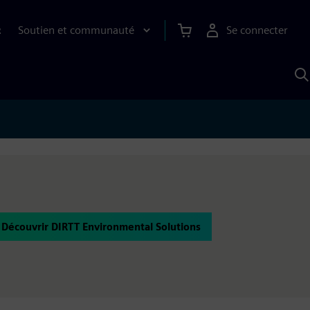
Soutien et communauté
Se connecter
R
R
a
S
A
Découvrir DIRTT Environmental Solutions