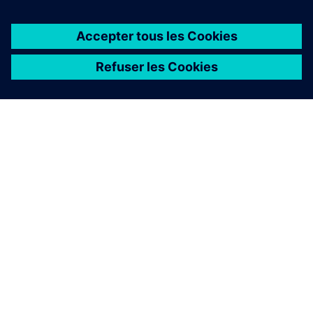
À PROPOS DE SIEMENS
INFOS SUR L'ENTREPRISE
COMMUNIQUEZ AVEC NOUS
EMPLOIS
©
Siemens
2026