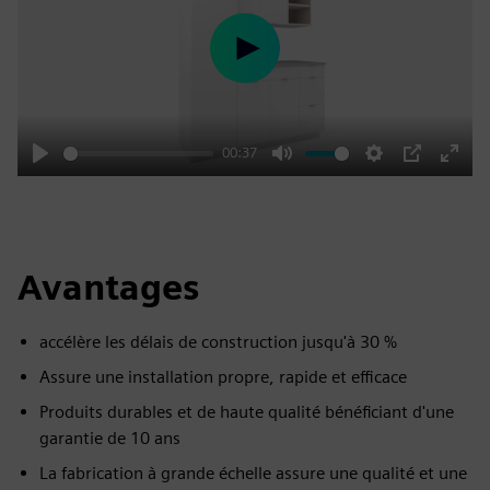
Play
00:37
Play
Mute
Settings
PIP
Enter
fulls
Avantages
accélère les délais de construction jusqu'à 30 %
Assure une installation propre, rapide et efficace
Produits durables et de haute qualité bénéficiant d'une
garantie de 10 ans
La fabrication à grande échelle assure une qualité et une