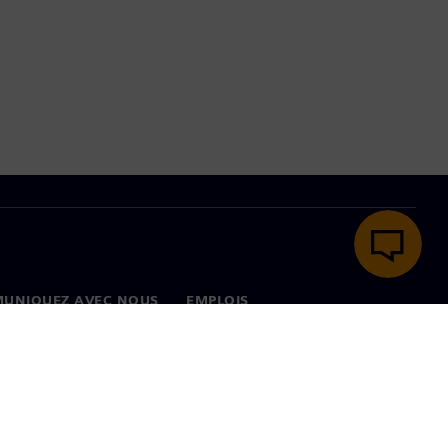
UNIQUEZ AVEC NOUS
EMPLOIS
onnées
Emplois et carrières
ux dans le monde
Postes disponibles