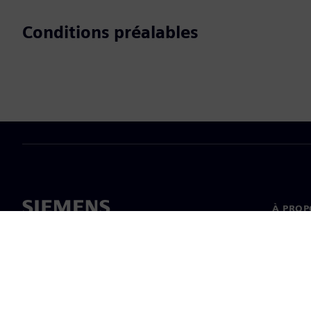
Conditions préalables
À PROP
À propo
Directi
Nouvell