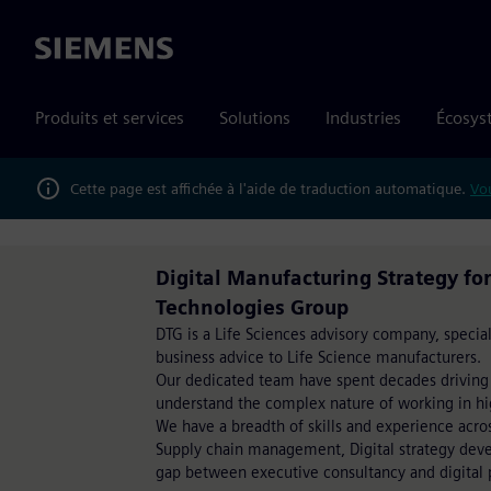
Siemens
Produits et services
Solutions
Industries
Écosys
Cette page est affichée à l'aide de traduction automatique.
Vou
Digital Manufacturing Strategy for 
Technologies Group
DTG is a Life Sciences advisory company, special
business advice to Life Science manufacturers.
Our dedicated team have spent decades driving
understand the complex nature of working in hi
We have a breadth of skills and experience acro
Supply chain management, Digital strategy deve
gap between executive consultancy and digital 