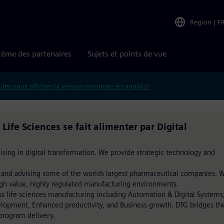
Region
|
F
tème des partenaires
Sujets et points de vue
lez-vous afficher la version originale en anglais?
Life Sciences se fait alimenter par Digital
ising in digital transformation. We provide strategic technology and
 and advising some of the worlds largest pharmaceutical companies. 
gh value, highly regulated manufacturing environments.
ss life sciences manufacturing including Automation & Digital Systems
lopment, Enhanced productivity, and Business growth. DTG bridges th
program delivery.