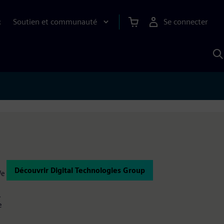
Soutien et communauté
Se connecter
R
R
a
S
A
Découvrir Digital Technologies Group
We
,
e