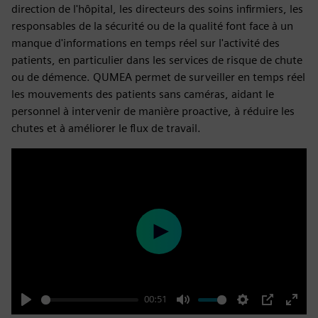
direction de l'hôpital, les directeurs des soins infirmiers, les
responsables de la sécurité ou de la qualité font face à un
manque d'informations en temps réel sur l'activité des
patients, en particulier dans les services de risque de chute
ou de démence. QUMEA permet de surveiller en temps réel
les mouvements des patients sans caméras, aidant le
personnel à intervenir de manière proactive, à réduire les
chutes et à améliorer le flux de travail.
Play
00:51
Play
Mute
Settings
PIP
Enter